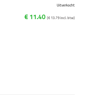
Uitverkocht
€
11.40
(
€
13.79
incl. btw)