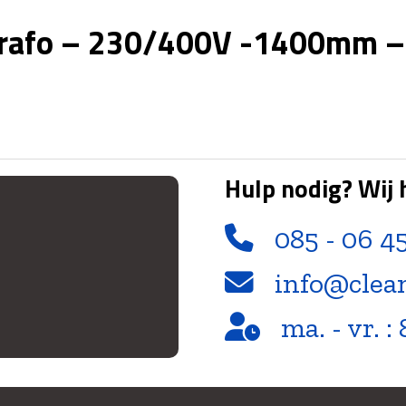
 trafo – 230/400V -1400mm –
Hulp nodig? Wij 
085 - 06 4
info@clea
ma. - vr. : 