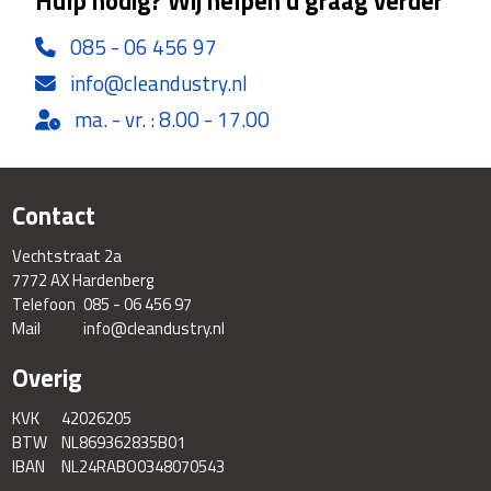
Hulp nodig? Wij helpen u graag verder
085 - 06 456 97
info@cleandustry.nl
ma. - vr. : 8.00 - 17.00
Contact
Vechtstraat 2a
7772 AX Hardenberg
Telefoon
085 - 06 456 97
Mail
info@cleandustry.nl
Overig
KVK
42026205
BTW
NL869362835B01
IBAN
NL24RABO0348070543