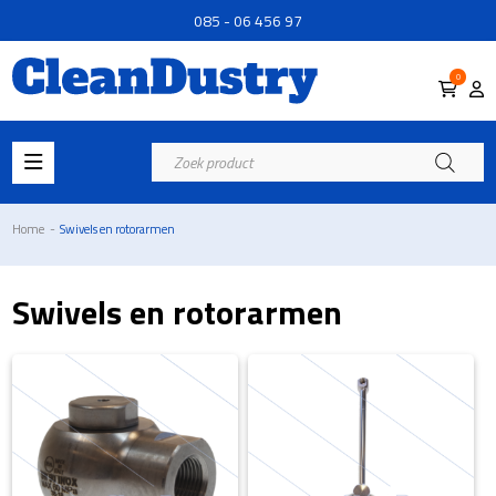
085 - 06 456 97
0
Producten
zoeken
Home
-
Swivels en rotorarmen
Swivels en rotorarmen