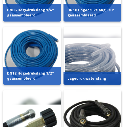
DN06 Hogedrukslang 1/4"
DN10 Hogedrukslang 3/8"
geassembleerd
geassembleerd
DN12 Hogedrukslang 1/2"
geassembleerd
Lagedruk waterslang