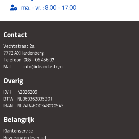
ma. - vr. : 8.00 - 17.00
Contact
Vechtstraat 2a
7772 AX Hardenberg
Telefoon
085 - 06 456 97
Mail
info@cleandustry.nl
Overig
KVK
42026205
BTW
NL869362835B01
IBAN
NL24RABO0348070543
Belangrijk
Klantenservice
Bezorging en levertijd