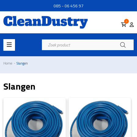
085 - 06 456 97
0
Producten
zoeken
Home
-
Slangen
Slangen