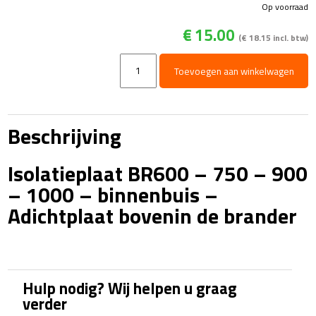
Op voorraad
€
15.00
(
€
18.15
incl. btw)
Isolatieplaat
Toevoegen aan winkelwagen
BR600
-
750
-
Beschrijving
900
-
Isolatieplaat BR600 – 750 – 900
1000
-
– 1000 – binnenbuis –
binnenbuis
Adichtplaat bovenin de brander
-
Adichtplaat
bovenin
de
brander
Hulp nodig? Wij helpen u graag
aantal
verder