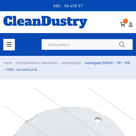
085 - 06 456 97
0
Producten
zoeken
Home
-
Branderketels en toebehoren
-
Isolatieplaten
-
Isolatieplaat BR600 – 750 – 900
– 1000 – binnenbuis &...