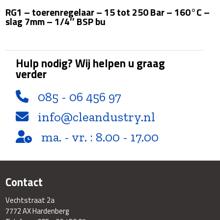
250
RG1 – toerenregelaar – 15 tot 250 Bar – 160°C –
Bar
slag 7mm – 1/4″ BSP bu
-
160°C
-
slag
Hulp nodig? Wij helpen u graag
7mm
verder
-
1/4"
085 - 06 456 97
BSP
bu
info@cleandustry.nl
aantal
ma. - vr. : 8.00 - 17.00
Contact
Vechtstraat 2a
7772 AX Hardenberg