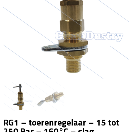
RG1 – toerenregelaar – 15 tot
250 Bar – 160°C – slag...