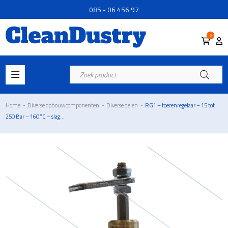
085 - 06 456 97
0
Producten
zoeken
Home
-
Diverse opbouwcomponenten
-
Diverse delen
-
RG1 – toerenregelaar – 15 tot
250 Bar – 160°C – slag...