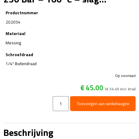
Productnummer
202054
Materiaal
Messing
Schroefdraad
1/4" Buitendraad
Op voorraad
€
45.00
(
€
54.45
incl. btw)
RG1
Toevoegen aan winkelwagen
-
toerenregelaar
-
15
Beschrijving
tot