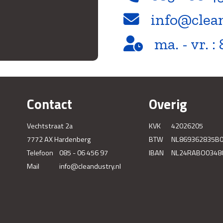
info@clea
ma. - vr. : 
Contact
Overig
Vechtstraat 2a
KVK
42026205
7772 AX Hardenberg
BTW
NL869362835B
Telefoon
085 - 06 456 97
IBAN
NL24RABO0348
Mail
info@cleandustry.nl