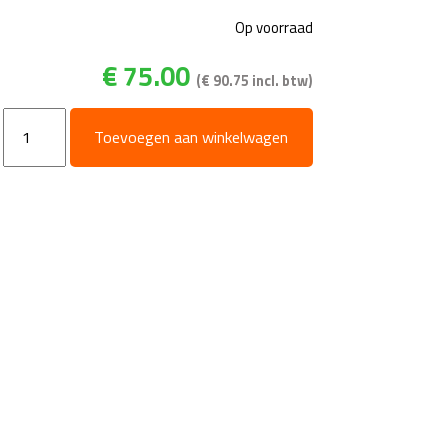
Op voorraad
€
75.00
(
€
90.75
incl. btw)
PR1
Toevoegen aan winkelwagen
-
Drukschakelaar
-
RVS
3/8"
bu
-
inschakeldruk
25
Bar
-
max