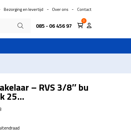
Bezorging en levertijd
Over ons
Contact
0
085 - 06 456 97
akelaar – RVS 3/8″ bu
k 25...
3
uitendraad