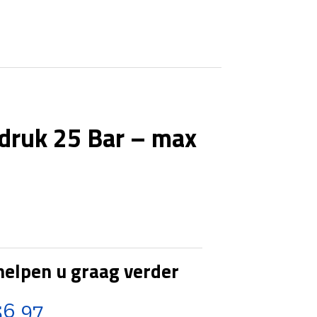
600
Bar
-
(rood)
aantal
druk 25 Bar – max
helpen u graag verder
56 97