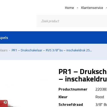
Home
Klantenservice
Producten
zoeken
spels
laars
-
PR1 – Drukschakelaar – RVS 3/8″ bu – inschakeldruk 25...
PR1 – Druksch
– inschakeldru
Productnummer
22038
Kleur
Rood
Schroefdraad
3/8" B