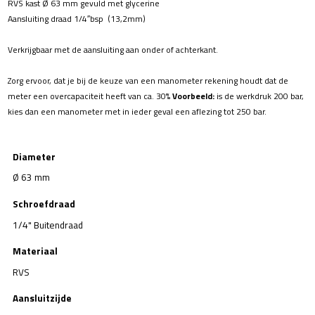
RVS kast Ø 63 mm gevuld met glycerine
Aansluiting draad 1/4″bsp (13,2mm)
Verkrijgbaar met de aansluiting aan onder of achterkant.
Zorg ervoor, dat je bij de keuze van een manometer rekening houdt dat de
meter een overcapaciteit heeft van ca. 30%
Voorbeeld:
is de werkdruk 200 bar,
kies dan een manometer met in ieder geval een aflezing tot 250 bar.
Diameter
Ø 63 mm
Schroefdraad
1/4" Buitendraad
Materiaal
RVS
Aansluitzijde