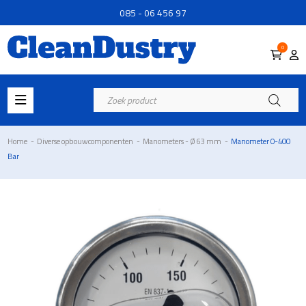
085 - 06 456 97
0
Producten
zoeken
Home
-
Diverse opbouwcomponenten
-
Manometers - Ø 63 mm
-
Manometer 0-400
Bar