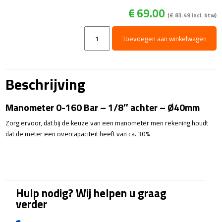
€
69.00
(
€
83.49
incl. btw)
Manometer
Toevoegen aan winkelwagen
0-
160
Bar
-
Beschrijving
1/8"
achter
Manometer 0-160 Bar – 1/8″ achter – Ø40mm
-
Ø40mm
Zorg ervoor, dat bij de keuze van een manometer men rekening houdt
aantal
dat de meter een overcapaciteit heeft van ca. 30%
Hulp nodig? Wij helpen u graag
verder