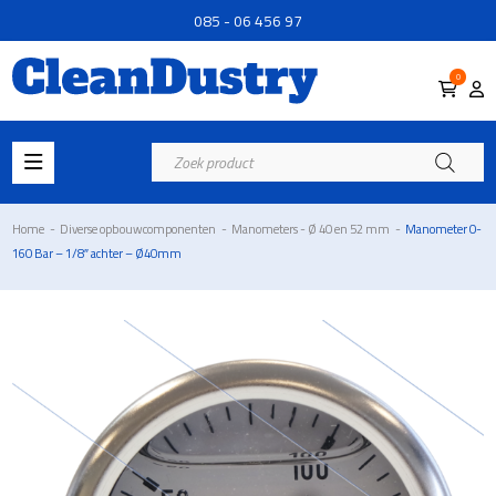
085 - 06 456 97
0
Producten
zoeken
Home
-
Diverse opbouwcomponenten
-
Manometers - Ø 40 en 52 mm
-
Manometer 0-
160 Bar – 1/8″ achter – Ø40mm