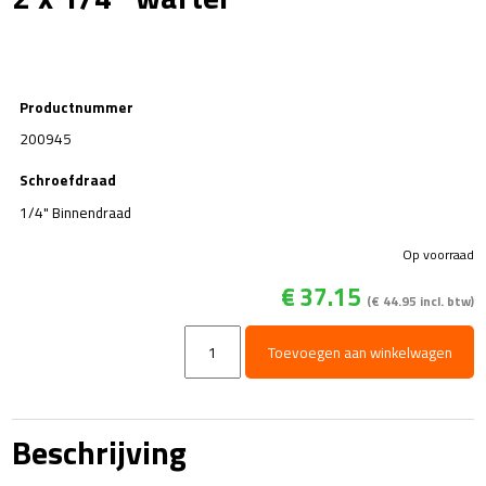
Productnummer
200945
Schroefdraad
1/4" Binnendraad
Op voorraad
€
37.15
(
€
44.95
incl. btw)
Manometerslang
Toevoegen aan winkelwagen
-
L=800mm
-
2
Beschrijving
x
1/4"