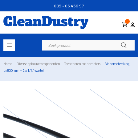
085 - 06 456 97
0
Producten
zoeken
Home
-
Diverse opbouwcomponenten
-
Toebehoren manometers
-
Manometerslang –
L=800mm – 2 x 1/4″ wartel