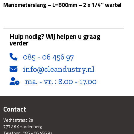
Manometerslang – L=800mm – 2 x 1/4″ wartel
wartel
aantal
Hulp nodig? Wij helpen u graag
verder
085 - 06 456 97
info@cleandustry.nl
ma. - vr. : 8.00 - 17.00
Contact
Vechtstraat 2a
7772 AX Hardenberg
Telefoon
085 - 06 456 97