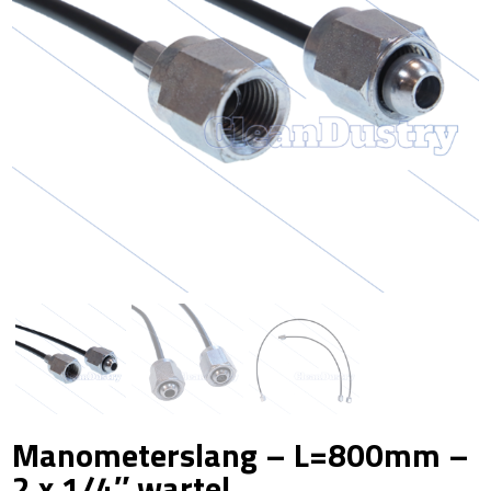
Manometerslang – L=800mm –
2 x 1/4″ wartel