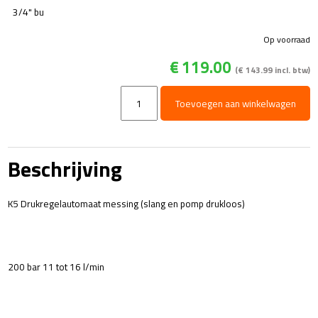
3/4" bu
Op voorraad
€
119.00
(
€
143.99
incl. btw)
K5.1
Toevoegen aan winkelwagen
drukregelautomaat
-
200
Bar
Beschrijving
-
16
l/min
K5 Drukregelautomaat messing (slang en pomp drukloos)
aantal
200 bar 11 tot 16 l/min