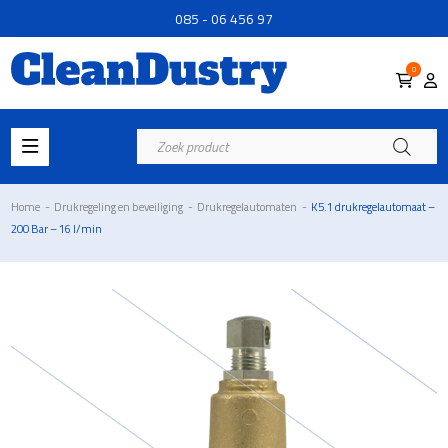
085 - 06 456 97
0
Producten
zoeken
Home
-
Drukregeling en beveiliging
-
Drukregelautomaten
-
K5.1 drukregelautomaat –
200 Bar – 16 l/min