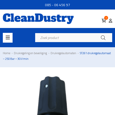
085 - 06 456 97
0
Producten
zoeken
Home
-
Drukregeling en beveiliging
-
Drukregelautomaten
-
ST261 drukregelautomaat
– 250 Bar – 30 l/min