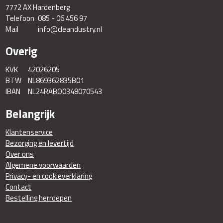
7772 AX Hardenberg
Telefoon
085 - 06 456 97
Mail
info@cleandustry.nl
Overig
KVK
42026205
BTW
NL869362835B01
IBAN
NL24RABO0348070543
Belangrijk
Klantenservice
Bezorging en levertijd
Over ons
Algemene voorwaarden
Privacy- en cookieverklaring
Contact
Bestelling herroepen