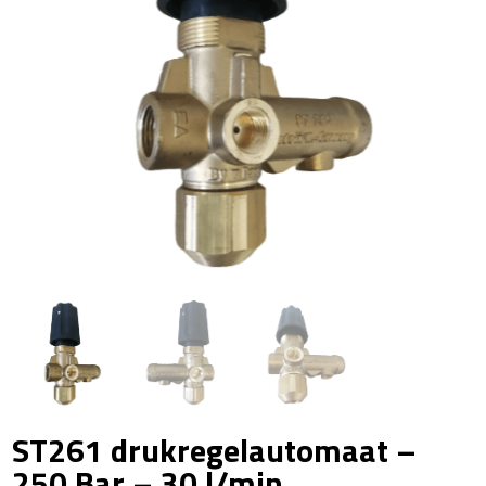
ST261 drukregelautomaat –
250 Bar – 30 l/min