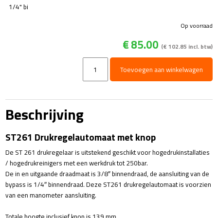
1/4" bi
Op voorraad
€
85.00
(
€
102.85
incl. btw)
ST261
Toevoegen aan winkelwagen
drukregelautomaat
-
250
Bar
Beschrijving
-
30
ST261 Drukregelautomaat met knop
l/min
aantal
De ST 261 drukregelaar is uitstekend geschikt voor hogedrukinstallaties
/ hogedrukreinigers met een werkdruk tot 250bar.
De in en uitgaande draadmaat is 3/8″ binnendraad, de aansluiting van de
bypass is 1/4″ binnendraad. Deze ST261 drukregelautomaat is voorzien
van een manometer aansluiting.
Totale hoogte inclusief knop is 139 mm,