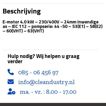
kW
-
Beschrijving
230/400V
-
E-motor 4.0 kW – 230/400V – 24mm inwendige
24mm
as – IEC 112 – pompserie: 44 -50 – 53(E1) – 58(E2)
inwendige
– 60(VHT) – 63(VHT)
as
aantal
Hulp nodig? Wij helpen u graag
verder
085 - 06 456 97
info@cleandustry.nl
ma. - vr. : 8.00 - 17.00