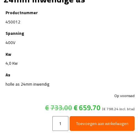
Productnummer
450012
Spanning
400V
Kw
4,0 Kw
As
holle as 24mm inwendig
Op voorraad
Oorspronkelijke
Huidige
€
733.00
€
659.70
(
€
798.24
incl. btw)
prijs
prijs
was:
is:
E-
Toevoegen aan winkelwagen
€733.00.
€659.70.
motor
4.0