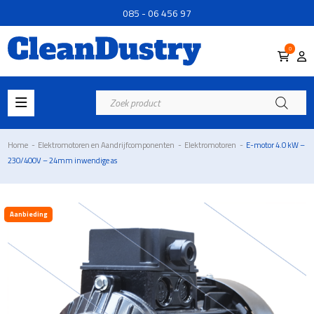
085 - 06 456 97
0
Producten
zoeken
Home
-
Elektromotoren en Aandrijfcomponenten
-
Elektromotoren
-
E-motor 4.0 kW –
230/400V – 24mm inwendige as
Aanbieding