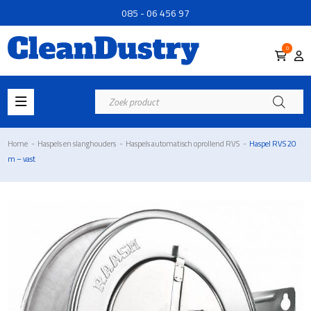
085 - 06 456 97
0
Producten
zoeken
Home
-
Haspels en slanghouders
-
Haspels automatisch oprollend RVS
-
Haspel RVS 20
m – vast