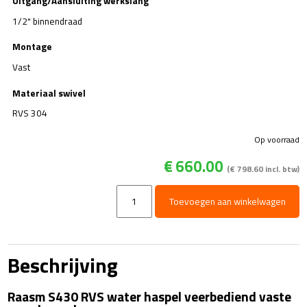
Uitgang/Aansluiting werkslang
1/2" binnendraad
Montage
Vast
Materiaal swivel
RVS 304
Op voorraad
€
660.00
(
€
798.60
incl. btw)
Haspel
Toevoegen aan winkelwagen
RVS
20
m
-
Beschrijving
vast
aantal
Raasm S430 RVS water haspel veerbediend vaste