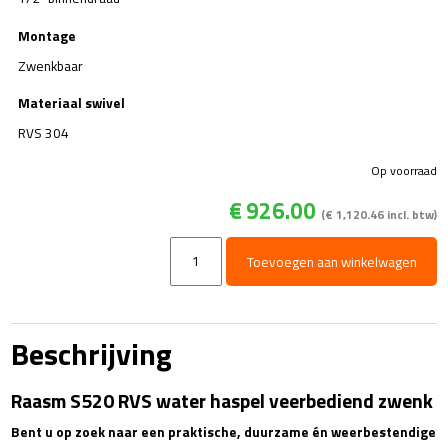
Montage
Zwenkbaar
Materiaal swivel
RVS 304
Op voorraad
€
926.00
(
€
1,120.46
incl. btw)
Haspel
Toevoegen aan winkelwagen
RVS
25
m
-
Beschrijving
zwenk
aantal
Raasm S520 RVS water haspel veerbediend zwenk
Bent u op zoek naar een praktische, duurzame én weerbestendige