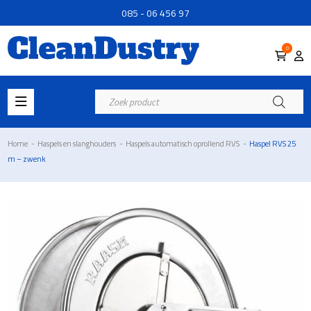
085 - 06 456 97
0
Producten
zoeken
Home
-
Haspels en slanghouders
-
Haspels automatisch oprollend RVS
-
Haspel RVS 25
m – zwenk