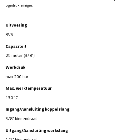
hogedrukreiniger.
Uitvoering
RVS
Capaciteit
25 meter (3/8")
Werkdruk
max 200 bar
Max. werktemperatuur
130°C
Ingang/Aansluiting koppelslang
3/8" binnendraad
Uitgang/Aansluiting werkslang
1/2" binnendraad