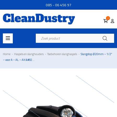
085 - 06 456 97
0
Producten
zoeken
Home
-
Haspels en slanghouders
-
Toebehoren slanghaspels
-
Slangstop Ø20mm – 1/2″
– voor A – AL – AX &#82...