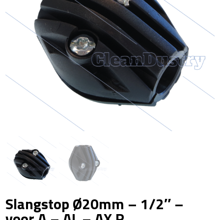
Slangstop Ø20mm – 1/2″ –
voor A – AL – AX R...