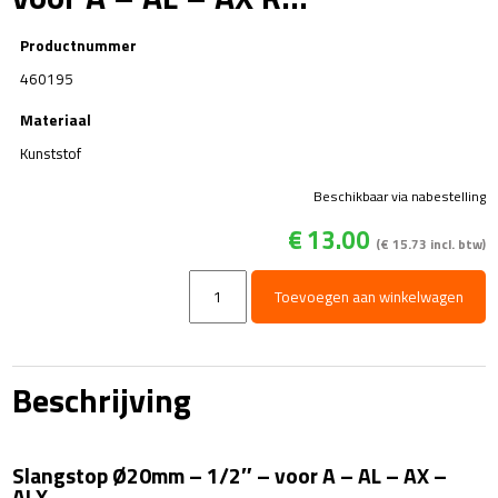
Productnummer
460195
Materiaal
Kunststof
Beschikbaar via nabestelling
€
13.00
(
€
15.73
incl. btw)
Slangstop
Toevoegen aan winkelwagen
Ø20mm
-
1/2"
-
Beschrijving
voor
A
-
Slangstop Ø20mm – 1/2″ – voor A – AL – AX –
AL
ALX