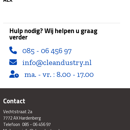
-
AX
-
ALX
aantal
Hulp nodig? Wij helpen u graag
verder
085 - 06 456 97
info@cleandustry.nl
ma. - vr. : 8.00 - 17.00
Contact
Vechtstraat 2a
7772 AX Hardenberg
Telefoon
085 - 06 456 97