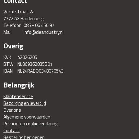
Contact
Vechtstraat 2a
7772 AX Hardenberg
Telefoon
085 - 06 456 97
Mail
info@cleandustry.nl
Overig
KVK
42026205
BTW
NL869362835B01
IBAN
NL24RABO0348070543
Belangrijk
Klantenservice
Bezorging en levertijd
Over ons
Algemene voorwaarden
Privacy- en cookieverklaring
Contact
Bestelling herroepen