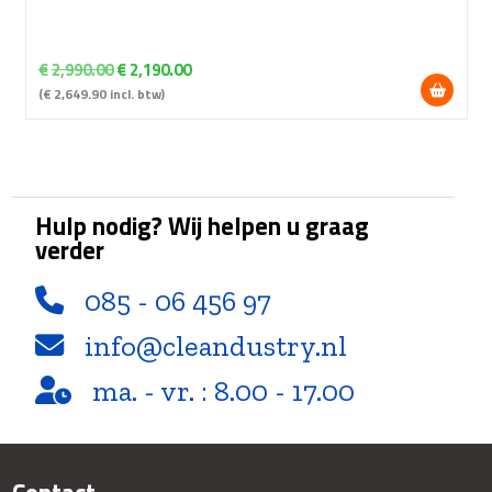
Oorspronkelijke
Huidige
€
2,990.00
€
2,190.00
prijs
prijs
(
€
2,649.90
incl. btw)
was:
is:
€2,990.00.
€2,190.00.
Hulp nodig? Wij helpen u graag
verder
085 - 06 456 97
info@cleandustry.nl
ma. - vr. : 8.00 - 17.00