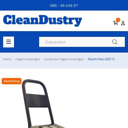
085 - 06 456 97
0
Producten
zoeken
Home
-
Hogedrukreinigers
-
Koudwater hogedrukreinigers
-
Alberti Flexi 200/15
Aanbieding