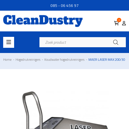
085 - 06 456 97
0
Producten
zoeken
Home
-
Hogedrukreinigers
-
Koudwater hogedrukreinigers
-
MAER LASER MAX 200/30