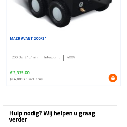
MAER AVANT 200/21
200 Bar 21L/min
Interpump
400V
€
3,375.00
(
€
4,083.75
incl. btw)
Hulp nodig? Wij helpen u graag
verder