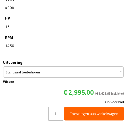
400V
HP
15
RPM
1450
Uitvoering
Wissen
€
2,995.00
(
€
3,623.95
incl. btw)
Op voorraad
MAER
Toevoegen aan winkelwagen
LASER
MAX