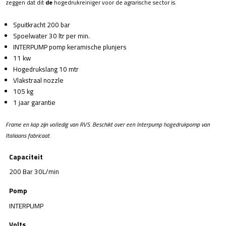
zeggen dat dit
de
hogedrukreiniger voor de agrarische sector is.
Spuitkracht 200 bar
Spoelwater 30 ltr per min.
INTERPUMP pomp keramische plunjers
11 kw
Hogedrukslang 10 mtr
Vlakstraal nozzle
105 kg
1 jaar garantie
Frame en kap zijn volledig van RVS. Beschikt over een Interpump hogedrukpomp van
Italiaans fabricaat.
Capaciteit
200 Bar 30L/min
Pomp
INTERPUMP
Volts