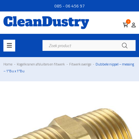
085 - 06 456 97
0
Producten
zoeken
Home
-
Kogelkranen afsluiters en fitwerk
-
Fitwerk overige
-
Dubbele nippel – messing
– 1″Bu x 1″Bu