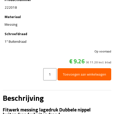
222018
Materiaal
Messing
Schroefdraad
1" Buitendraad
Op voorraad
€
9.26
(
€
11.20
incl. btw)
Dubbele
Toevoegen aan winkelwagen
nippel
-
messing
-
Beschrijving
1"Bu
x
Fitwerk messing lagedruk Dubbele nippel
1"Bu