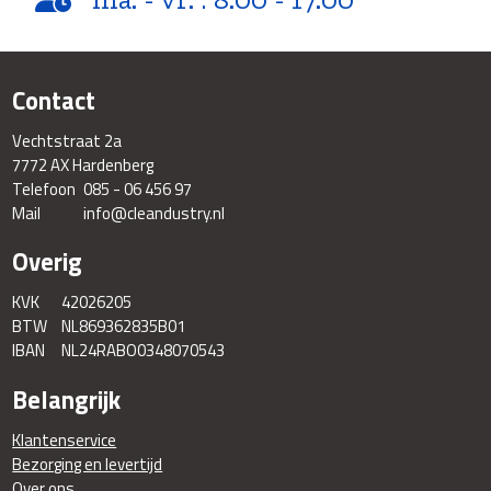
Contact
Vechtstraat 2a
7772 AX Hardenberg
Telefoon
085 - 06 456 97
Mail
info@cleandustry.nl
Overig
KVK
42026205
BTW
NL869362835B01
IBAN
NL24RABO0348070543
Belangrijk
Klantenservice
Bezorging en levertijd
Over ons