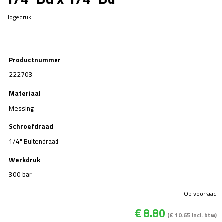
Hogedruk
Productnummer
222703
Materiaal
Messing
Schroefdraad
1/4" Buitendraad
Werkdruk
300 bar
Op voorraad
€
8.80
(
€
10.65
incl. btw)