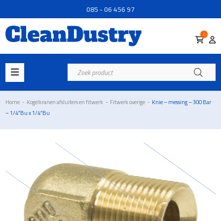
085 - 06 456 97
0
Producten
zoeken
Home
-
Kogelkranen afsluiters en fitwerk
-
Fitwerk overige
-
Knie – messing – 300 Bar
– 1/4″Bu x 1/4″Bu