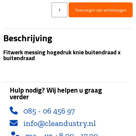
Knie
Toevoegen aan winkelwagen
-
messing
-
300
Beschrijving
Bar
-
Fitwerk messing hogedruk knie buitendraad x
1/4"Bu
buitendraad
x
1/4"Bu
aantal
Hulp nodig? Wij helpen u graag
verder
085 - 06 456 97
info@cleandustry.nl
ma. - vr. : 8.00 - 17.00