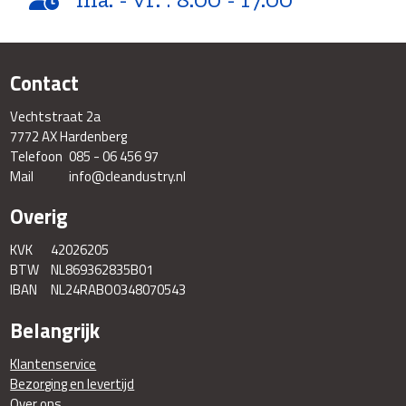
Contact
Vechtstraat 2a
7772 AX Hardenberg
Telefoon
085 - 06 456 97
Mail
info@cleandustry.nl
Overig
KVK
42026205
BTW
NL869362835B01
IBAN
NL24RABO0348070543
Belangrijk
Klantenservice
Bezorging en levertijd
Over ons