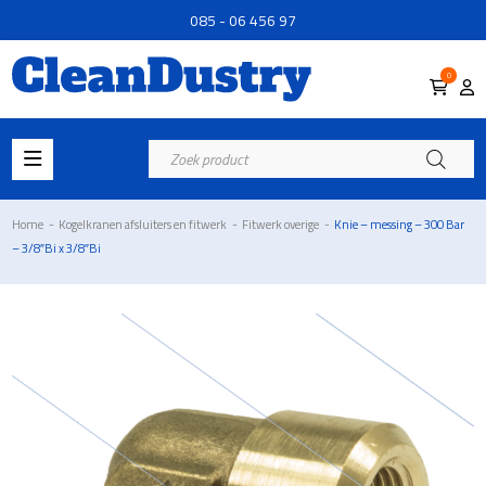
085 - 06 456 97
0
Producten
zoeken
Home
-
Kogelkranen afsluiters en fitwerk
-
Fitwerk overige
-
Knie – messing – 300 Bar
– 3/8″Bi x 3/8″Bi