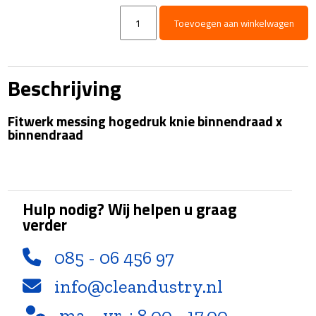
Knie
Toevoegen aan winkelwagen
-
messing
-
300
Beschrijving
Bar
-
Fitwerk messing hogedruk knie binnendraad x
3/8"Bi
binnendraad
x
3/8"Bi
aantal
Hulp nodig? Wij helpen u graag
verder
085 - 06 456 97
info@cleandustry.nl
ma. - vr. : 8.00 - 17.00