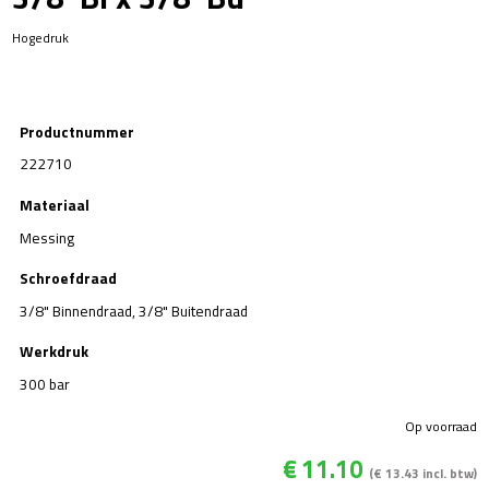
Hogedruk
Productnummer
222710
Materiaal
Messing
Schroefdraad
3/8" Binnendraad, 3/8" Buitendraad
Werkdruk
300 bar
Op voorraad
€
11.10
(
€
13.43
incl. btw)