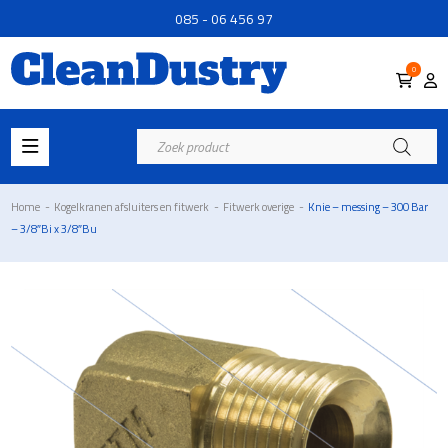
085 - 06 456 97
0
Producten
zoeken
Home
-
Kogelkranen afsluiters en fitwerk
-
Fitwerk overige
-
Knie – messing – 300 Bar
– 3/8″Bi x 3/8″Bu