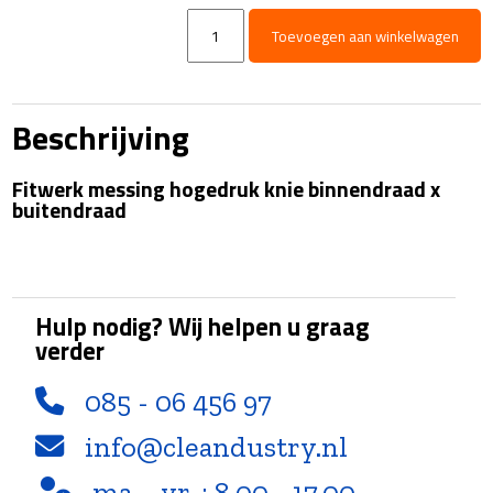
Knie
Toevoegen aan winkelwagen
-
messing
-
300
Beschrijving
Bar
-
Fitwerk messing hogedruk knie binnendraad x
3/8"Bi
buitendraad
x
3/8"Bu
aantal
Hulp nodig? Wij helpen u graag
verder
085 - 06 456 97
info@cleandustry.nl
ma. - vr. : 8.00 - 17.00