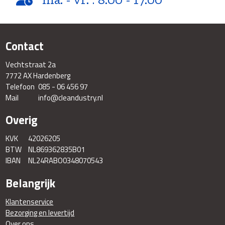
Contact
Vechtstraat 2a
7772 AX Hardenberg
Telefoon
085 - 06 456 97
Mail
info@cleandustry.nl
Overig
KVK
42026205
BTW
NL869362835B01
IBAN
NL24RABO0348070543
Belangrijk
Klantenservice
Bezorging en levertijd
Over ons