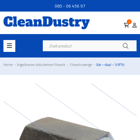
085 - 06 456 97
0
Producten
zoeken
Home
-
Kogelkranen afsluiters en fitwerk
-
Fitwerk overige
-
Sok – staal – 3/8″Bi