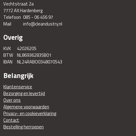
Vechtstraat 2a
7772 AX Hardenberg
Telefoon
085 - 06 456 97
Mail
info@cleandustry.nl
Overig
KVK
42026205
BTW
NL869362835B01
IBAN
NL24RABO0348070543
Belangrijk
Klantenservice
Bezorging en levertijd
Over ons
Algemene voorwaarden
Privacy- en cookieverklaring
Contact
Bestelling herroepen