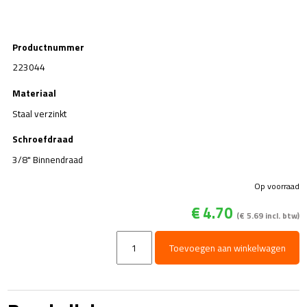
Productnummer
223044
Materiaal
Staal verzinkt
Schroefdraad
3/8" Binnendraad
Op voorraad
€
4.70
(
€
5.69
incl. btw)
Sok
Toevoegen aan winkelwagen
-
staal
-
3/8"Bi