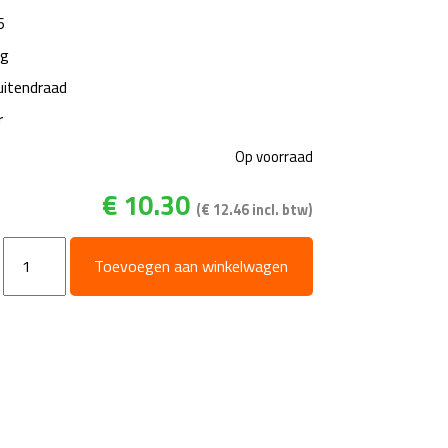
6
ng
uitendraad
r
Op voorraad
€
10.30
(
€
12.46
incl. btw)
T-
Toevoegen aan winkelwagen
stuk
-
messing
-
300
Bar
-