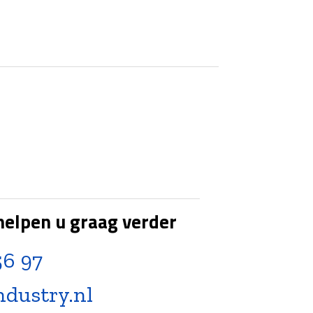
3
x
3/8"Bu
aantal
helpen u graag verder
56 97
ndustry.nl