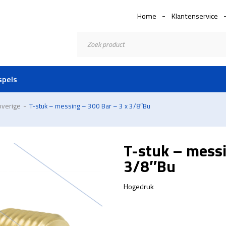
Home
Klantenservice
Producten
zoeken
spels
overige
-
T-stuk – messing – 300 Bar – 3 x 3/8″Bu
T-stuk – messi
3/8″Bu
Hogedruk