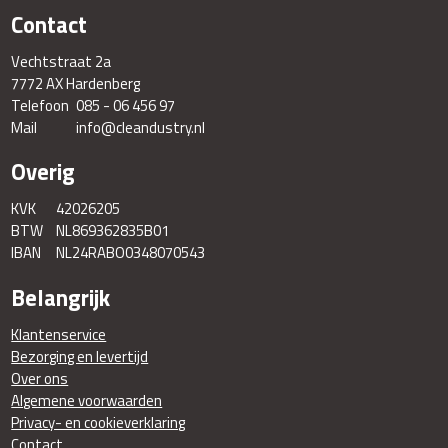
Contact
Vechtstraat 2a
7772 AX Hardenberg
Telefoon
085 - 06 456 97
Mail
info@cleandustry.nl
Overig
KVK
42026205
BTW
NL869362835B01
IBAN
NL24RABO0348070543
Belangrijk
Klantenservice
Bezorging en levertijd
Over ons
Algemene voorwaarden
Privacy- en cookieverklaring
Contact