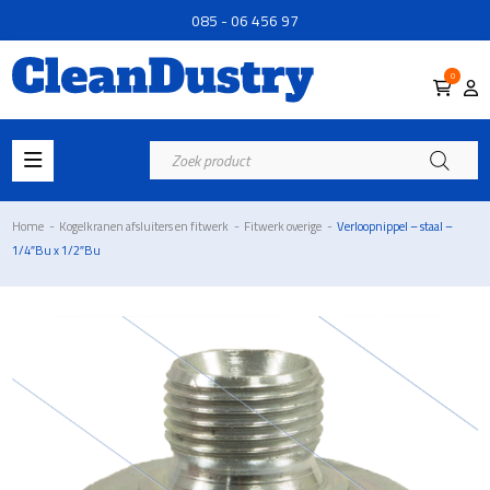
085 - 06 456 97
0
Producten
zoeken
Home
-
Kogelkranen afsluiters en fitwerk
-
Fitwerk overige
-
Verloopnippel – staal –
1/4″Bu x 1/2″Bu