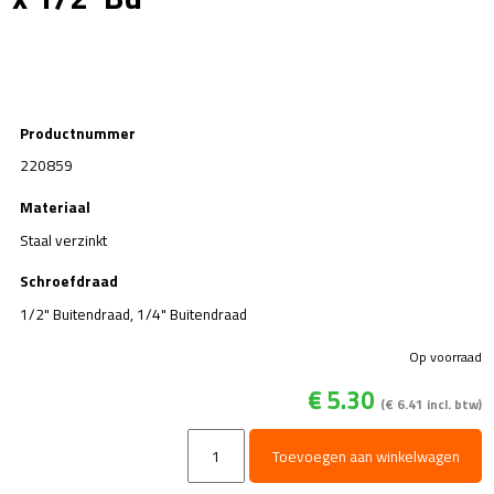
Productnummer
220859
Materiaal
Staal verzinkt
Schroefdraad
1/2" Buitendraad, 1/4" Buitendraad
Op voorraad
€
5.30
(
€
6.41
incl. btw)
Verloopnippel
Toevoegen aan winkelwagen
-
staal