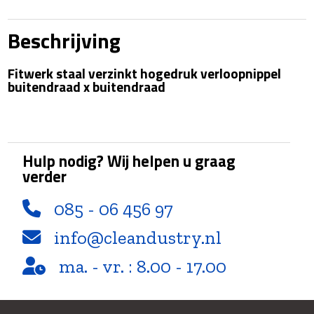
-
1/4"Bu
Beschrijving
x
1/2"Bu
Fitwerk staal verzinkt hogedruk verloopnippel
aantal
buitendraad x buitendraad
Hulp nodig? Wij helpen u graag
verder
085 - 06 456 97
info@cleandustry.nl
ma. - vr. : 8.00 - 17.00