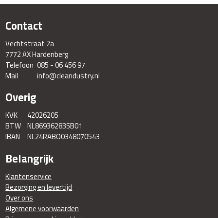
Contact
Vechtstraat 2a
7772 AX Hardenberg
Telefoon
085 - 06 456 97
Mail
info@cleandustry.nl
Overig
KVK
42026205
BTW
NL869362835B01
IBAN
NL24RABO0348070543
Belangrijk
Klantenservice
Bezorging en levertijd
Over ons
Algemene voorwaarden