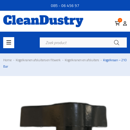
085 - 06 456 97
0
Producten
zoeken
Home
-
Kogelkranen afsluiters en fitwerk
-
Kogelkranen en afsluiters
-
Kogelkraan – 210
Bar