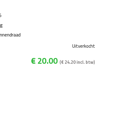
5
ng
innendraad
Uitverkocht
€
20.00
(
€
24.20
incl. btw)