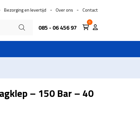
Bezorging en levertijd
Over ons
Contact
0
085 - 06 456 97
agklep – 150 Bar – 40