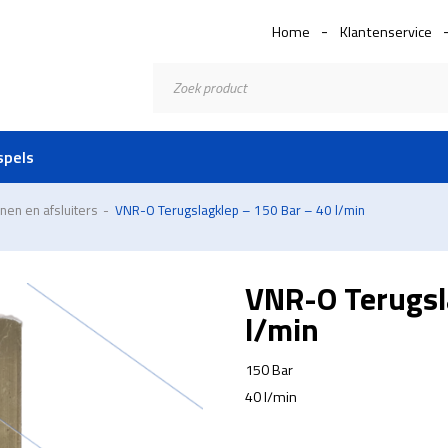
Home
Klantenservice
Producten
zoeken
spels
nen en afsluiters
-
VNR-O Terugslagklep – 150 Bar – 40 l/min
VNR-O Terugsl
l/min
150 Bar
40 l/min