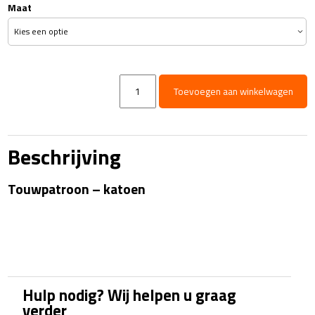
Maat
Touwpatroon
Toevoegen aan winkelwagen
-
katoen
aantal
Beschrijving
Touwpatroon – katoen
Hulp nodig? Wij helpen u graag
verder