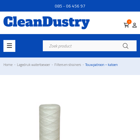
085 - 06 456 97
0
Producten
zoeken
Home
-
Lagedruk watertoevoer
-
Filters en strainers
-
Touwpatroon – katoen