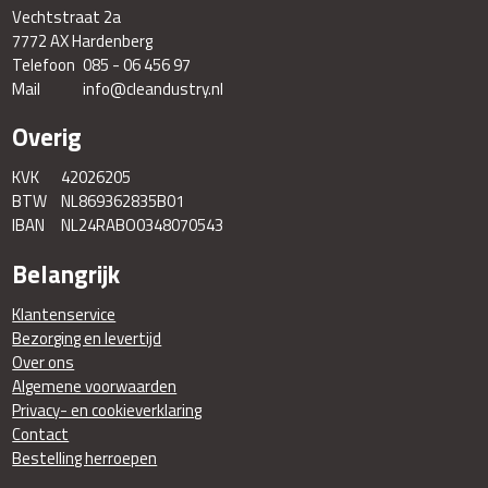
Vechtstraat 2a
7772 AX Hardenberg
Telefoon
085 - 06 456 97
Mail
info@cleandustry.nl
Overig
KVK
42026205
BTW
NL869362835B01
IBAN
NL24RABO0348070543
Belangrijk
Klantenservice
Bezorging en levertijd
Over ons
Algemene voorwaarden
Privacy- en cookieverklaring
Contact
Bestelling herroepen