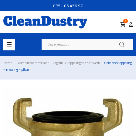
085 - 06 456 97
0
Producten
zoeken
Home
-
Lagedruk watertoevoer
-
Lagedruk koppelingen en fitwerk
-
Geka snelkoppeling
– messing – pilaar