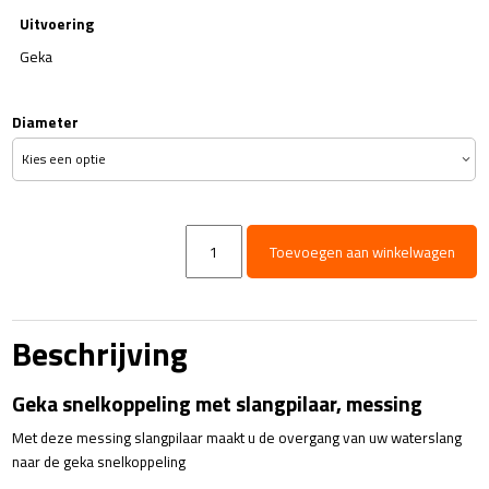
Uitvoering
Geka
Diameter
Geka
Toevoegen aan winkelwagen
snelkoppeling
-
messing
-
Beschrijving
pilaar
aantal
Geka snelkoppeling met slangpilaar, messing
Met deze messing slangpilaar maakt u de overgang van uw waterslang
naar de geka snelkoppeling