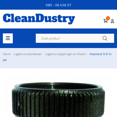
085 - 06 456 97
0
Producten
zoeken
Home
-
Lagedruk watertoevoer
-
Lagedruk koppelingen en fitwerk
-
Kraanstuk 3/4″ bi
pvc