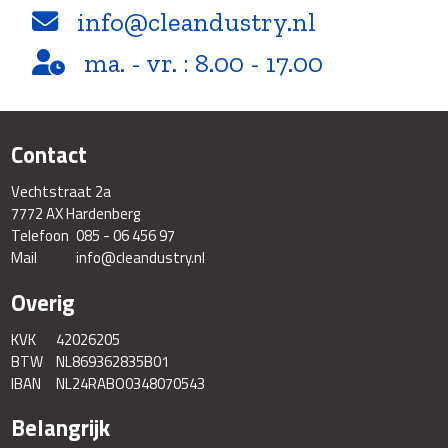
info@cleandustry.nl
ma. - vr. : 8.00 - 17.00
Contact
Vechtstraat 2a
7772 AX Hardenberg
Telefoon
085 - 06 456 97
Mail
info@cleandustry.nl
Overig
KVK
42026205
BTW
NL869362835B01
IBAN
NL24RABO0348070543
Belangrijk