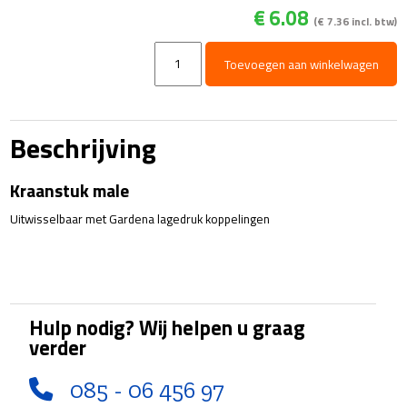
€
6.08
(
€
7.36
incl. btw)
Kraanstuk
Toevoegen aan winkelwagen
3/4"
bi
pvc
aantal
Beschrijving
Kraanstuk male
Uitwisselbaar met Gardena lagedruk koppelingen
Hulp nodig? Wij helpen u graag
verder
085 - 06 456 97