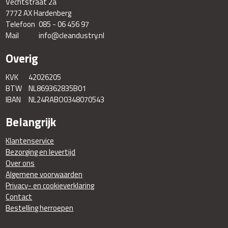
Vechtstraat 2a
7772 AX Hardenberg
Telefoon
085 - 06 456 97
Mail
info@cleandustry.nl
Overig
KVK
42026205
BTW
NL869362835B01
IBAN
NL24RABO0348070543
Belangrijk
Klantenservice
Bezorging en levertijd
Over ons
Algemene voorwaarden
Privacy- en cookieverklaring
Contact
Bestelling herroepen