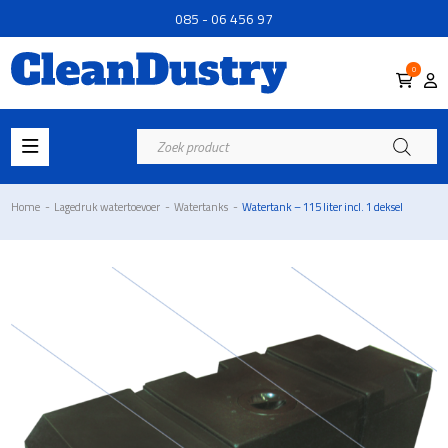
085 - 06 456 97
0
Producten
zoeken
Home
-
Lagedruk watertoevoer
-
Watertanks
-
Watertank – 115 liter incl. 1 deksel