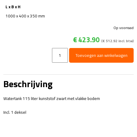
L x B x H
1000 x 400 x 350 mm
Op voorraad
€
423.90
(
€
512.92
incl. btw)
Watertank
Toevoegen aan winkelwagen
-
115
liter
incl.
Beschrijving
1
deksel
aantal
Watertank 115 liter kunststof zwart met vlakke bodem
Incl. 1 deksel