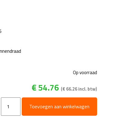
6
innendraad
Op voorraad
€
54.76
(
€
66.26
incl. btw)
Nozzlehouder
Toevoegen aan winkelwagen
draaibaar
ST330
RVS
aantal