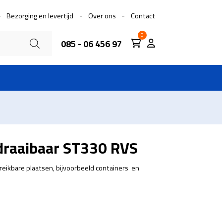
Bezorging en levertijd
Over ons
Contact
0
085 - 06 456 97
draaibaar ST330 RVS
ereikbare plaatsen, bijvoorbeeld containers en