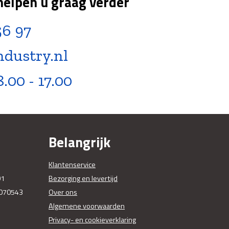
helpen u graag verder
56 97
ndustry.nl
8.00 - 17.00
Belangrijk
Klantenservice
01
Bezorging en levertijd
070543
Over ons
Algemene voorwaarden
Privacy- en cookieverklaring