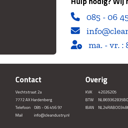
Hulp nodig? Wij 
085 - 06 4
info@clea
ma. - vr. : 
Contact
Overig
Vechtstraat 2a
KVK
42026205
7772 AX Hardenberg
BTW
NL869362835B
Telefoon
085 - 06 456 97
IBAN
NL24RABO0348
Mail
info@cleandustry.nl