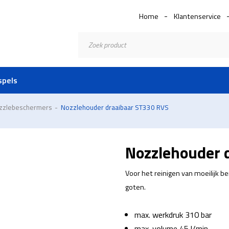
Home
Klantenservice
Producten
zoeken
spels
zzlebeschermers
-
Nozzlehouder draaibaar ST330 RVS
Nozzlehouder 
Voor het reinigen van moeilijk b
goten.
max. werkdruk 310 bar
max. volume 45 l/min