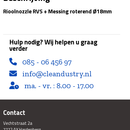
Rioolnozzle RVS + Messing roterend Ø18mm
Hulp nodig? Wij helpen u graag
verder
085 - 06 456 97
info@cleandustry.nl
ma. - vr. : 8.00 - 17.00
Contact
Vechtstraat 2a
7772 AX Hardenberg