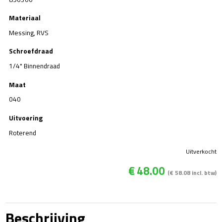
Materiaal
Messing, RVS
Schroefdraad
1/4" Binnendraad
Maat
040
Uitvoering
Roterend
Uitverkocht
€
48.00
(
€
58.08
incl. btw)
Beschrijving