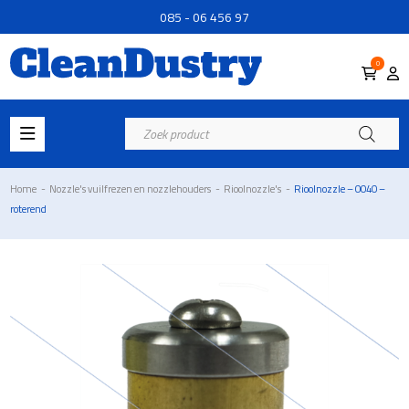
085 - 06 456 97
0
Producten
zoeken
Home
-
Nozzle's vuilfrezen en nozzlehouders
-
Rioolnozzle's
-
Rioolnozzle – 0040 –
roterend