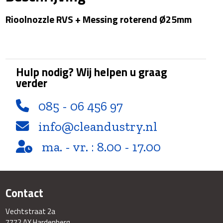
Rioolnozzle RVS + Messing roterend Ø25mm
Hulp nodig? Wij helpen u graag
verder
085 - 06 456 97
info@cleandustry.nl
ma. - vr. : 8.00 - 17.00
Contact
Vechtstraat 2a
7772 AX Hardenberg