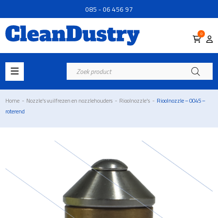
085 - 06 456 97
0
Producten
zoeken
Home
-
Nozzle's vuilfrezen en nozzlehouders
-
Rioolnozzle's
-
Rioolnozzle – 0045 –
roterend