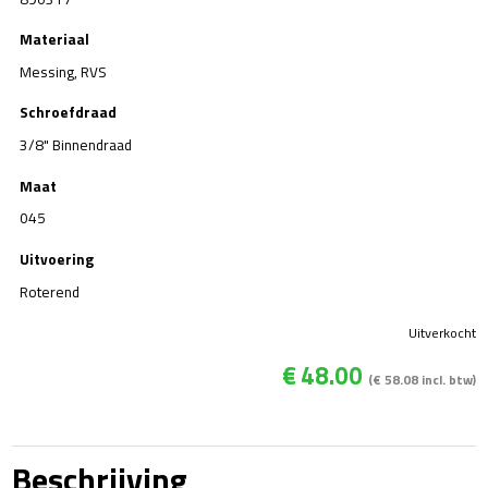
Materiaal
Messing, RVS
Schroefdraad
3/8" Binnendraad
Maat
045
Uitvoering
Roterend
Uitverkocht
€
48.00
(
€
58.08
incl. btw)
Beschrijving