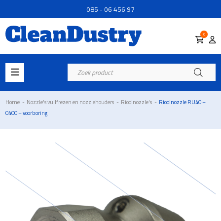
085 - 06 456 97
0
Producten
zoeken
Home
-
Nozzle's vuilfrezen en nozzlehouders
-
Rioolnozzle's
-
Rioolnozzle RU40 –
0400 – voorboring