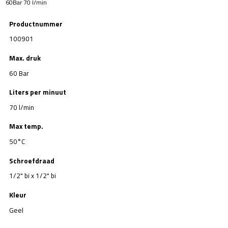
60Bar 70 l/min
Productnummer
100901
Max. druk
60 Bar
Liters per minuut
70 l/min
Max temp.
50°C
Schroefdraad
1/2" bi x 1/2" bi
Kleur
Geel