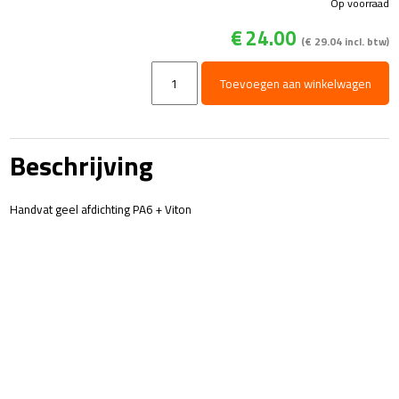
Op voorraad
€
24.00
(
€
29.04
incl. btw)
CP12
Toevoegen aan winkelwagen
Chemiepistool
geel
aantal
Beschrijving
Handvat geel afdichting PA6 + Viton