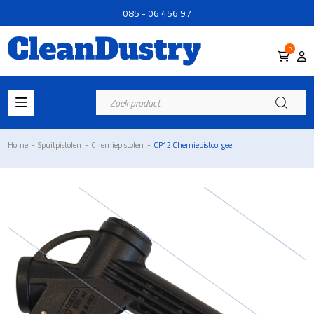
085 - 06 456 97
0
Producten
zoeken
Home
-
Spuitpistolen
-
Chemiepistolen
-
CP12 Chemiepistool geel