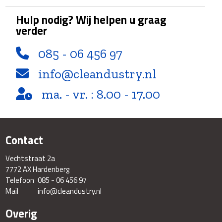
Hulp nodig? Wij helpen u graag
verder
085 - 06 456 97
info@cleandustry.nl
ma. - vr. : 8.00 - 17.00
Contact
Vechtstraat 2a
7772 AX Hardenberg
Telefoon
085 - 06 456 97
Mail
info@cleandustry.nl
Overig