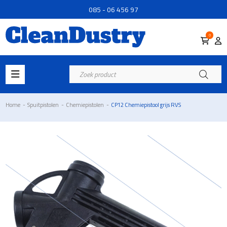
085 - 06 456 97
0
Producten
zoeken
Home
-
Spuitpistolen
-
Chemiepistolen
-
CP12 Chemiepistool grijs RVS