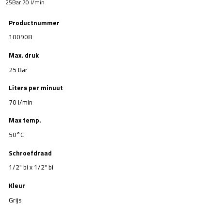
25Bar 70 l/min
Productnummer
100908
Max. druk
25 Bar
Liters per minuut
70 l/min
Max temp.
50°C
Schroefdraad
1/2" bi x 1/2" bi
Kleur
Grijs