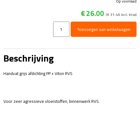
Op voorraad
€
26.00
(
€
31.46
incl. btw)
CP12
Toevoegen aan winkelwagen
Chemiepistool
grijs
RVS
aantal
Beschrijving
Handvat grijs afdichting PP + Viton RVS
Voor zeer agressieve vloeistoffen, binnenwerk RVS.