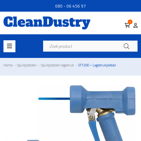
085 - 06 456 97
0
Producten
zoeken
Home
-
Spuitpistolen
-
Spuitpistolen lagedruk
-
ST1200 – Lagedrukpistool