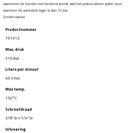
wannneer de hendel niet bediend wordt, laat het pistool alleen water door
wanneer de werkdruk lager is dan 12 bar.
Zonder swivel.
Productnummer
101412
Max. druk
310 Bar
Liters per minuut
40 l/min
Max temp.
150°C
Schroefdraad
3/8" bi x 1/4" bi
Uitvoering