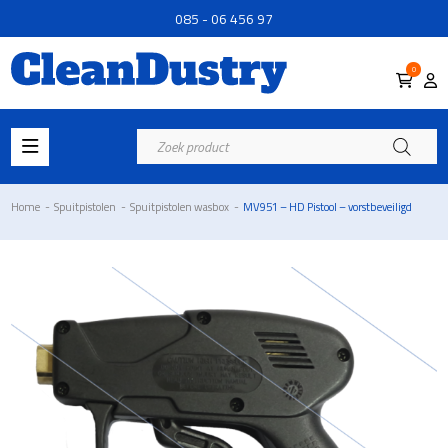
085 - 06 456 97
0
Producten
zoeken
Home
-
Spuitpistolen
-
Spuitpistolen wasbox
-
MV951 – HD Pistool – vorstbeveiligd