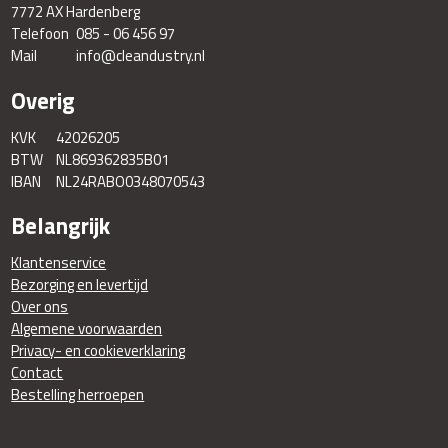
7772 AX Hardenberg
Telefoon
085 - 06 456 97
Mail
info@cleandustry.nl
Overig
KVK
42026205
BTW
NL869362835B01
IBAN
NL24RABO0348070543
Belangrijk
Klantenservice
Bezorging en levertijd
Over ons
Algemene voorwaarden
Privacy- en cookieverklaring
Contact
Bestelling herroepen