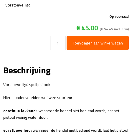
Vorstbeveiligd
Op voorraad
€
45.00
(
€
54.45
incl. btw)
MV951
Toevoegen aan winkelwagen
-
HD
Pistool
-
Beschrijving
vorstbeveiligd
aantal
Vorstbeveiligd spuitpistool:
Hierin onderscheiden we twee soorten:
continue lekkend:
wanneer de hendel niet bediend wordt, laat het
pistool weinig water door.
vorstbeveiligd:
wannneer de hendel niet bediend wordt, laat het pistool