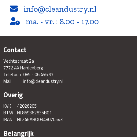
info@cleandustry.nl
ma. - vr. : 8.00 - 17.00
Contact
Vechtstraat 2a
7772 AX Hardenberg
Telefoon
085 - 06 456 97
Mail
info@cleandustry.nl
Overig
KVK
42026205
BTW
NL869362835B01
IBAN
NL24RABO0348070543
Belangrijk