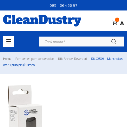
085 - 06 456 97
0
Producten
zoeken
Home
-
Pompen en pomponderdelen
-
Kits Annovi Reverberi
-
Kit 42549 – Manchetset
voor 3 plunjers Ø18mm