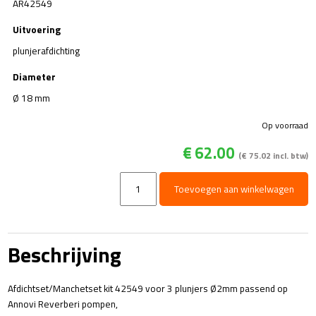
AR42549
Uitvoering
plunjerafdichting
Diameter
Ø 18 mm
Op voorraad
€
62.00
(
€
75.02
incl. btw)
Kit
Toevoegen aan winkelwagen
42549
-
Manchetset
voor
Beschrijving
3
plunjers
Ø18mm
Afdichtset/Manchetset kit 42549 voor 3 plunjers Ø2mm passend op
aantal
Annovi Reverberi pompen,