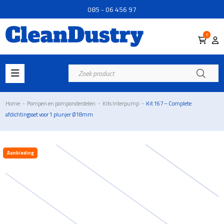
085 - 06 456 97
0
Producten
zoeken
Home
-
Pompen en pomponderdelen
-
Kits Interpump
-
Kit 167 – Complete
afdichtingsset voor 1 plunjer Ø18mm
Aanbieding