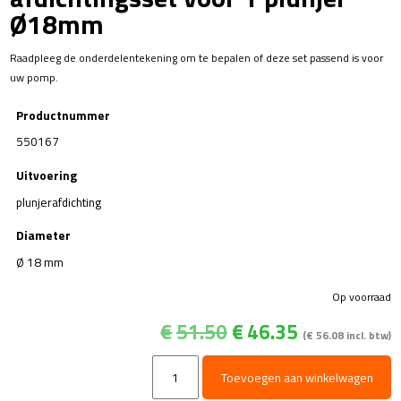
Ø18mm
Raadpleeg de onderdelentekening om te bepalen of deze set passend is voor
uw pomp.
Productnummer
550167
Uitvoering
plunjerafdichting
Diameter
Ø 18 mm
Op voorraad
Oorspronkelijke
Huidige
€
51.50
€
46.35
(
€
56.08
incl. btw)
prijs
prijs
was:
is:
Kit
Toevoegen aan winkelwagen
€51.50.
€46.35.
167