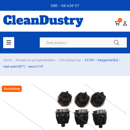
085 - 06 456 97
0
Producten
zoeken
Home
-
Pompen en pomponderdelen
-
Kits Interpump
-
Kit 201 – Kleppenset (6x) –
heet water 85°C – serie 47 HT
Aanbieding