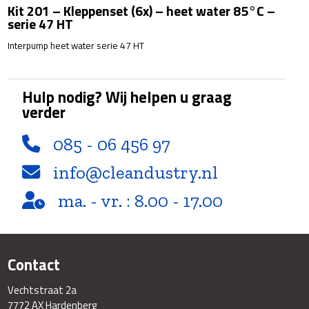
Kit 201 – Kleppenset (6x) – heet water 85°C –
water
serie 47 HT
85°C
-
Interpump heet water serie 47 HT
serie
47
HT
Hulp nodig? Wij helpen u graag
aantal
verder
085 - 06 456 97
info@cleandustry.nl
ma. - vr. : 8.00 - 17.00
Contact
Vechtstraat 2a
7772 AX Hardenberg