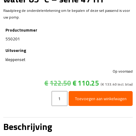
Raadpleeg de onderdelentekening om te bepalen of deze set passend is voor
uw pomp.
Productnummer
550201
Uitvoering
kleppenset
Op voorraad
Oorspronkelijke
Huidige
€
122.50
€
110.25
(
€
133.40
incl. btw)
prijs
prijs
was:
is:
Kit
Toevoegen aan winkelwagen
€122.50.
€110.25.
201
-
Kleppenset
(6x)
Beschrijving
-
heet