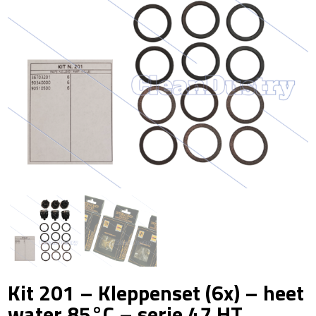
Kit 201 – Kleppenset (6x) – heet
water 85°C – serie 47 HT