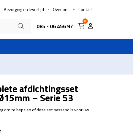
Bezorging en levertijd
Over ons
Contact
0
085 - 06 456 97
lete afdichtingsset
r Ø15mm – Serie 53
g om te bepalen of deze set passend is voor uw
3