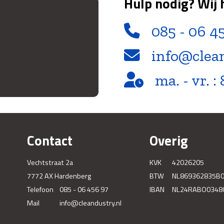
Hulp nodig? Wij 
085 - 06 4
info@clea
ma. - vr. : 
Contact
Overig
Vechtstraat 2a
KVK
42026205
7772 AX Hardenberg
BTW
NL869362835B
Telefoon
085 - 06 456 97
IBAN
NL24RABO0348
Mail
info@cleandustry.nl