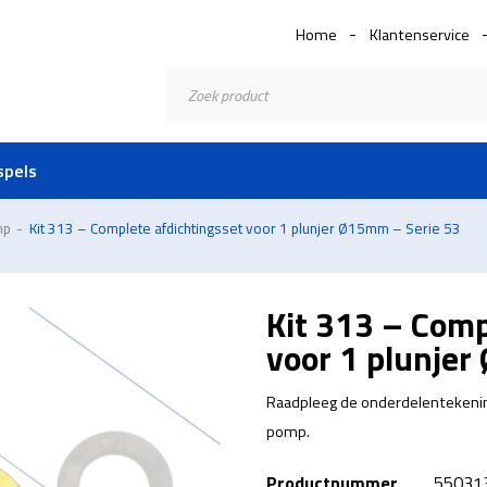
Home
Klantenservice
Producten
zoeken
spels
mp
-
Kit 313 – Complete afdichtingsset voor 1 plunjer Ø15mm – Serie 53
Kit 313 – Comp
voor 1 plunje
Raadpleeg de onderdelentekenin
pomp.
Productnummer
55031