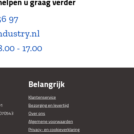
helpen u graag verder
56 97
ndustry.nl
8.00 - 17.00
Belangrijk
Klantenservice
01
Bezorging en levertijd
070543
Over ons
Algemene voorwaarden
Privacy- en cookieverklaring