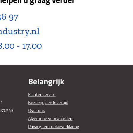
56 97
ndustry.nl
8.00 - 17.00
Belangrijk
Klantenservice
01
Bezorging en levertijd
070543
Over ons
Algemene voorwaarden
Privacy- en cookieverklaring