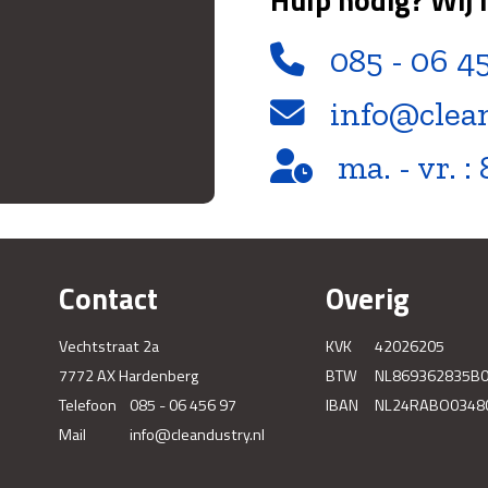
085 - 06 4
info@clea
ma. - vr. : 
Contact
Overig
Vechtstraat 2a
KVK
42026205
7772 AX Hardenberg
BTW
NL869362835B
Telefoon
085 - 06 456 97
IBAN
NL24RABO0348
Mail
info@cleandustry.nl