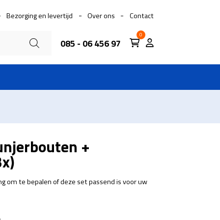
Bezorging en levertijd
Over ons
Contact
0
085 - 06 456 97
lunjerbouten +
3x)
g om te bepalen of deze set passend is voor uw