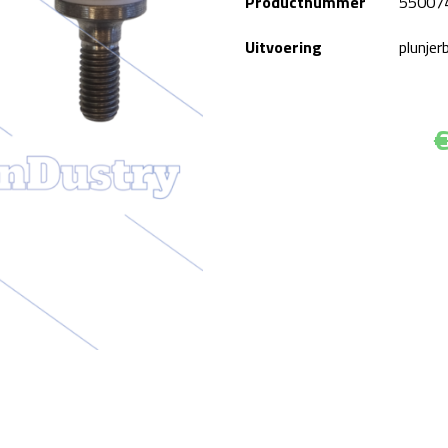
Productnummer
55007
Uitvoering
plunjer