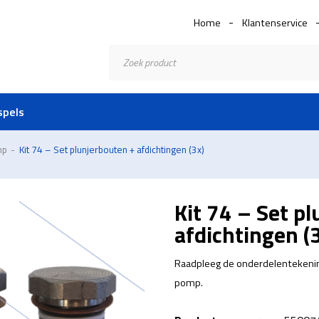
Home
Klantenservice
Producten
zoeken
spels
mp
-
Kit 74 – Set plunjerbouten + afdichtingen (3x)
Kit 74 – Set p
afdichtingen (
Raadpleeg de onderdelentekenin
pomp.