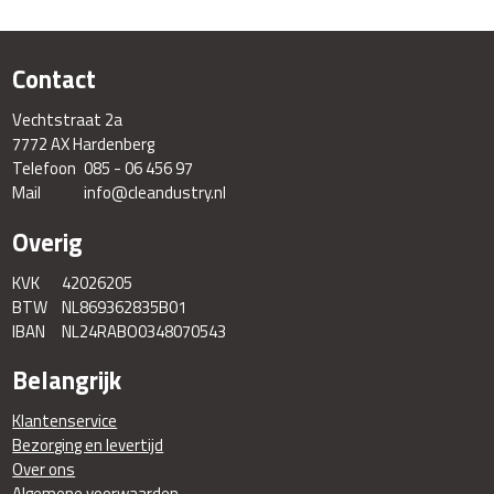
Contact
Vechtstraat 2a
7772 AX Hardenberg
Telefoon
085 - 06 456 97
Mail
info@cleandustry.nl
Overig
KVK
42026205
BTW
NL869362835B01
IBAN
NL24RABO0348070543
Belangrijk
Klantenservice
Bezorging en levertijd
Over ons
Algemene voorwaarden