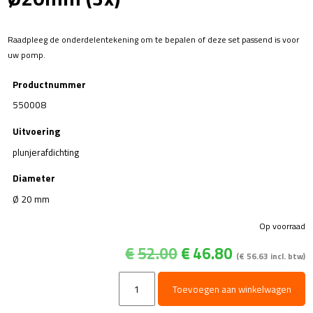
Raadpleeg de onderdelentekening om te bepalen of deze set passend is voor
uw pomp.
Productnummer
550008
Uitvoering
plunjerafdichting
Diameter
Ø 20 mm
Op voorraad
Oorspronkelijke
Huidige
€
52.00
€
46.80
(
€
56.63
incl. btw)
prijs
prijs
was:
is:
Kit
Toevoegen aan winkelwagen
€52.00.
€46.80.
8
-