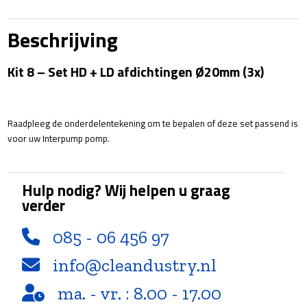
Set
HD
Beschrijving
+
LD
Kit 8 – Set HD + LD afdichtingen Ø20mm (3x)
afdichtingen
Ø20mm
(3x)
aantal
Raadpleeg de onderdelentekening om te bepalen of deze set passend is
voor uw Interpump pomp.
Hulp nodig? Wij helpen u graag
verder
085 - 06 456 97
info@cleandustry.nl
ma. - vr. : 8.00 - 17.00