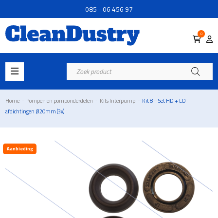
085 - 06 456 97
0
Producten
zoeken
Home
-
Pompen en pomponderdelen
-
Kits Interpump
-
Kit 8 – Set HD + LD
afdichtingen Ø20mm (3x)
Aanbieding