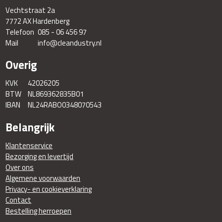
Vechtstraat 2a
7772 AX Hardenberg
Telefoon
085 - 06 456 97
Mail
info@cleandustry.nl
Overig
KVK
42026205
BTW
NL869362835B01
IBAN
NL24RABO0348070543
Belangrijk
Klantenservice
Bezorging en levertijd
Over ons
Algemene voorwaarden
Privacy- en cookieverklaring
Contact
Bestelling herroepen