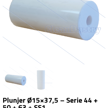
Plunjer Ø15×37,5 – Serie 44 +
50 + 63 + SS1