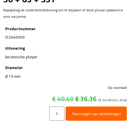
Raadpleeg de onderdelentekening om te bepalen of deze plunjer passend is
voor uw pomp.
Productnummer
I52040009
Uitvoering
keramische plunjer
Diameter
Ø 15 mm
Op voorraad
Oorspronkelijke
Huidige
€
40.40
€
36.36
(
€
44.00
incl. btw)
prijs
prijs
was:
is:
Plunjer
Toevoegen aan winkelwagen
€40.40.
€36.36.
Ø15x37,5
-
Serie