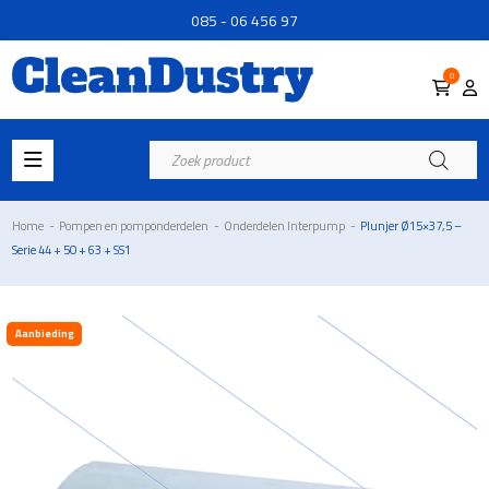
085 - 06 456 97
0
Producten
zoeken
Home
-
Pompen en pomponderdelen
-
Onderdelen Interpump
-
Plunjer Ø15×37,5 –
Serie 44 + 50 + 63 + SS1
Aanbieding