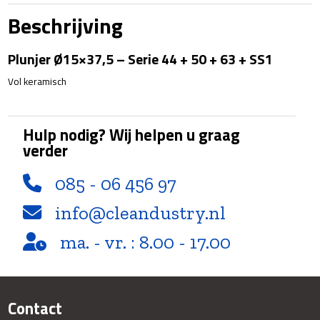
44
Beschrijving
+
50
Plunjer Ø15×37,5 – Serie 44 + 50 + 63 + SS1
+
63
Vol keramisch
+
SS1
aantal
Hulp nodig? Wij helpen u graag
verder
085 - 06 456 97
info@cleandustry.nl
ma. - vr. : 8.00 - 17.00
Contact