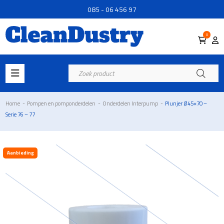
085 - 06 456 97
0
Producten
zoeken
Home
-
Pompen en pomponderdelen
-
Onderdelen Interpump
-
Plunjer Ø45×70 –
Serie 76 – 77
Aanbieding