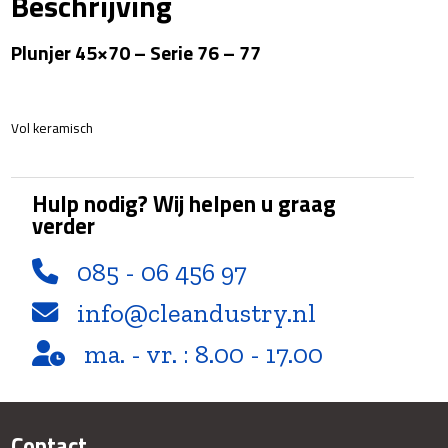
Beschrijving
-
77
Plunjer 45×70 – Serie 76 – 77
aantal
Vol keramisch
Hulp nodig? Wij helpen u graag
verder
085 - 06 456 97
info@cleandustry.nl
ma. - vr. : 8.00 - 17.00
Contact