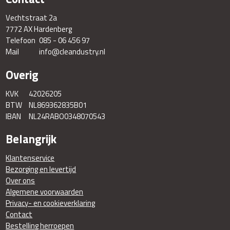
Vechtstraat 2a
7772 AX Hardenberg
Telefoon
085 - 06 456 97
Mail
info@cleandustry.nl
Overig
KVK
42026205
BTW
NL869362835B01
IBAN
NL24RABO0348070543
Belangrijk
Klantenservice
Bezorging en levertijd
Over ons
Algemene voorwaarden
Privacy- en cookieverklaring
Contact
Bestelling herroepen