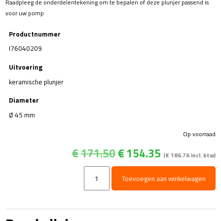
Raadpleeg de onderdelentekening om te bepalen of deze plunjer passend is
voor uw pomp.
Productnummer
I76040209
Uitvoering
keramische plunjer
Diameter
Ø 45 mm
Op voorraad
Oorspronkelijke
Huidige
€
171.50
€
154.35
(
€
186.76
incl. btw)
prijs
prijs
was:
is:
Plunjer
Toevoegen aan winkelwagen
€171.50.
€154.35.
Ø45x70
-
Serie
76