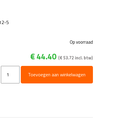
12-5
Op voorraad
€
44.40
(
€
53.72
incl. btw)
Pompolie
Toevoegen aan winkelwagen
5
Liter
aantal