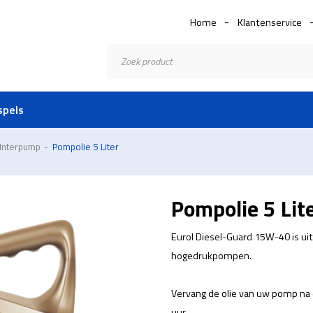
Home
Klantenservice
Producten
zoeken
spels
Interpump
-
Pompolie 5 Liter
Pompolie 5 Lit
Eurol Diesel-Guard 15W-40 is ui
hogedrukpompen.
Vervang de olie van uw pomp na 
uur.