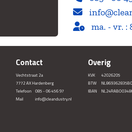
info@clea
ma. - vr. : 
Contact
Overig
Vechtstraat 2a
KVK
42026205
7772 AX Hardenberg
BTW
NL869362835B
Telefoon
085 - 06 456 97
IBAN
NL24RABO0348
Mail
info@cleandustry.nl