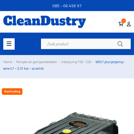
085 - 06 456 97
0
Producten
zoeken
Home
-
Pompen en pomponderdelen
-
Interpump 150 - 250
-
W921 plunjerpomp -
serie 47 – 5,51 Kw – as rechts
Aanbieding