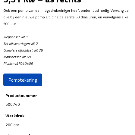
Ook een pomp van een hogedrukreiniger heeft onderhoud nodig. Vervang de
olie bij een nieuwe pomp altijd na de eerste 50 draaiuren, en vervolgens elke
500 uur.
Kleppenset: Kit 1
Set oliekeerringen: Kit 2
Complete afdichtset: Kit 28
Manchetset: Kit 69
Plunjer: I47040409
Pomptekening
Productnummer
500740
Werkdruk
200 bar