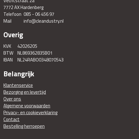
Vechtstraat 2a
7772 AX Hardenberg
Telefoon
085 - 06 456 97
Mail
info@cleandustry.nl
Overig
KVK
42026205
BTW
NL869362835B01
IBAN
NL24RABO0348070543
Belangrijk
Klantenservice
Bezorging en levertijd
Over ons
Algemene voorwaarden
Privacy- en cookieverklaring
Contact
Bestelling herroepen