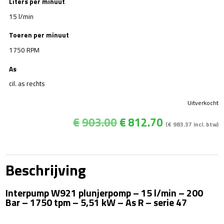
Liters per minuut
15 l/min
Toeren per minuut
1750 RPM
As
cil. as rechts
Uitverkocht
Oorspronkelijke
Huidige
€
903.00
€
812.70
(
€
983.37
incl. btw)
prijs
prijs
was:
is:
€903.00.
€812.70.
Beschrijving
Interpump W921 plunjerpomp – 15 l/min – 200
Bar – 1750 tpm – 5,51 kW – As R – serie 47