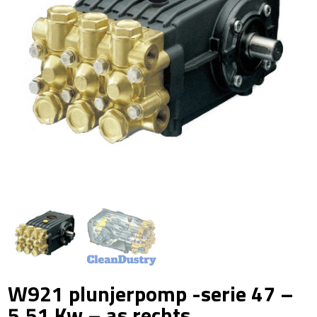
W921 plunjerpomp -serie 47 –
5,51 Kw – as rechts