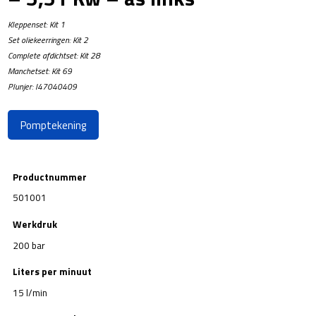
Kleppenset: Kit 1
Set oliekeerringen: Kit 2
Complete afdichtset: Kit 28
Manchetset: Kit 69
Plunjer: I47040409
Pomptekening
Productnummer
501001
Werkdruk
200 bar
Liters per minuut
15 l/min