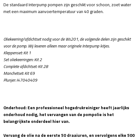
aantal
De standaard Interpump pompen zijn geschikt voor schoon, zoet water
met een maximum aanvoertemperatuur van 40 graden.
Oliekeerring/afdichtset nodig voor de Ws201, de volgende delen zijn geschikt
voor de pomp. Wij leveren alleen maar originele Interpump kitjes.
Kleppenset: Kit 1
Set oliekeerringen: Kit 2
Complete afdichtset: Kit 28
Manchetset: Kit 69
Plunjer: I47040409
Onderhoud: Een professioneel hogedrukreiniger heeft jaarlijks
onderhoud nodig, het vervangen van de pompolie is het
belangrijkste onderdeel hier van.
Vervang de olie na de eerste 50 draaiuren, en vervolgens elke 500