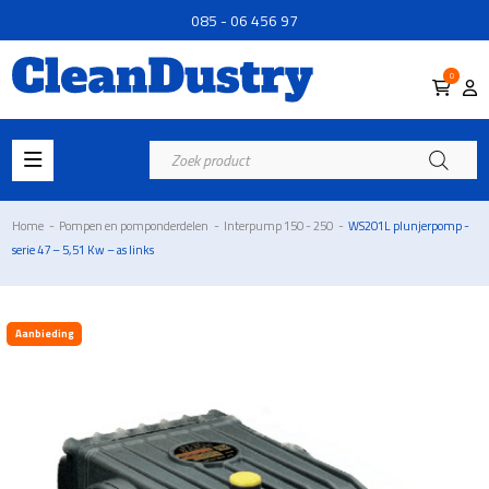
085 - 06 456 97
0
Producten
zoeken
Home
-
Pompen en pomponderdelen
-
Interpump 150 - 250
-
WS201L plunjerpomp -
serie 47 – 5,51 Kw – as links
Aanbieding