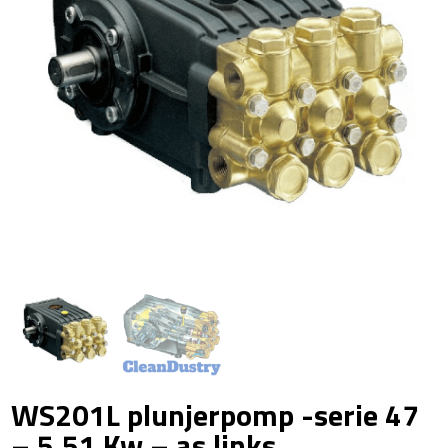
WS201L plunjerpomp -serie 47
– 5,51 Kw – as links