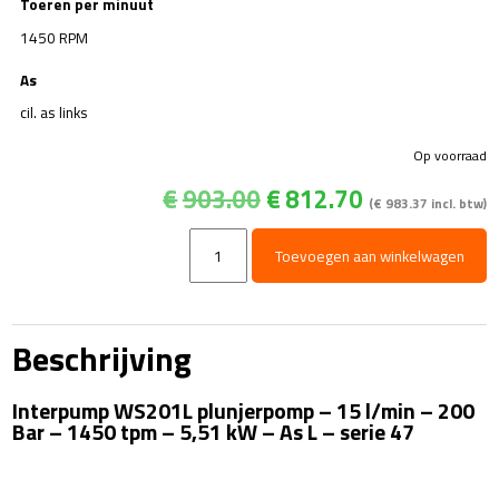
Toeren per minuut
1450 RPM
As
cil. as links
Op voorraad
Oorspronkelijke
Huidige
€
903.00
€
812.70
(
€
983.37
incl. btw)
prijs
prijs
was:
is:
WS201L
Toevoegen aan winkelwagen
€903.00.
€812.70.
plunjerpomp
-
serie
47
Beschrijving
-
5,51
Interpump WS201L plunjerpomp – 15 l/min – 200
Kw
Bar – 1450 tpm – 5,51 kW – As L – serie 47
-
as
links