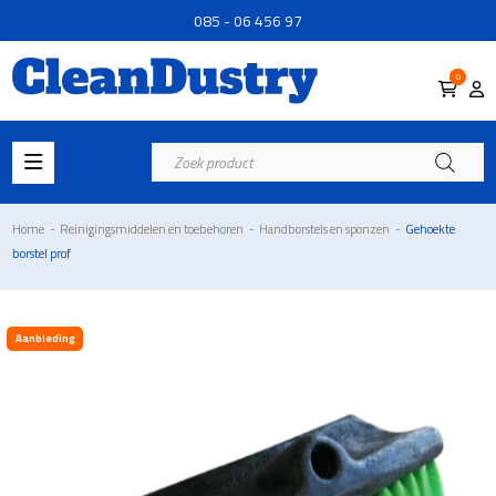
085 - 06 456 97
0
Producten
zoeken
Home
-
Reinigingsmiddelen en toebehoren
-
Handborstels en sponzen
-
Gehoekte
borstel prof
Aanbieding