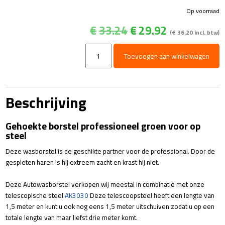
Op voorraad
Oorspronkelijke
Huidige
€
33.24
€
29.92
(
€
36.20
incl. btw)
prijs
prijs
was:
is:
Gehoekte
Toevoegen aan winkelwagen
€33.24.
€29.92.
borstel
prof
aantal
Beschrijving
Gehoekte borstel professioneel groen voor op
steel
Deze wasborstel is de geschikte partner voor de professional. Door de
gespleten haren is hij extreem zacht en krast hij niet.
Deze Autowasborstel verkopen wij meestal in combinatie met onze
telescopische steel
AK3030
Deze telescoopsteel heeft een lengte van
1,5 meter en kunt u ook nog eens 1,5 meter uitschuiven zodat u op een
totale lengte van maar liefst drie meter komt.